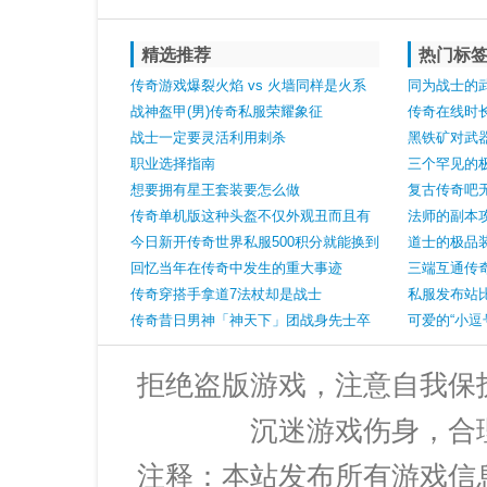
精选推荐
热门标
传奇游戏爆裂火焰 vs 火墙同样是火系
同为战士的
群攻技能哪个更好
战神盔甲(男)传奇私服荣耀象征
传奇在线时
战士一定要灵活利用刺杀
黑铁矿对武
职业选择指南
三个罕见的
想要拥有星王套装要怎么做
复古传奇吧
传奇单机版这种头盔不仅外观丑而且有
婚戒指前身
法师的副本
三大缺点很明显！
今日新开传奇世界私服500积分就能换到
用
道士的极品
的神器属性还完爆凤天魔甲
回忆当年在传奇中发生的重大事迹
三端互通传
传奇穿搭手拿道7法杖却是战士
拉格vs狼族
私服发布站
传奇昔日男神「神天下」团战身先士卒
备——钢魂
可爱的“小逗
全服抗伤第一人
拒绝盗版游戏，注意自我保
沉迷游戏伤身，合
注释：本站发布所有游戏信