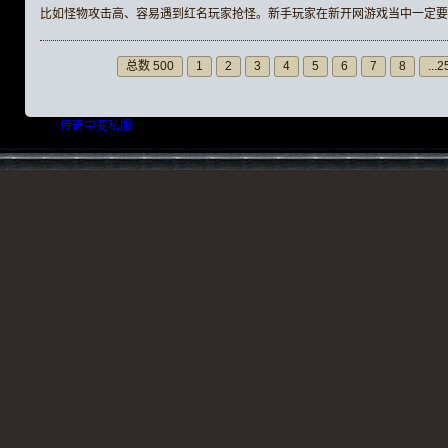
比如怪物攻击高、容易遇到红名玩家抢怪。新手玩家在新开网游戏当中一定要
总数 500
1
2
3
4
5
6
7
8
...2
友情链接：
传奇中变私服