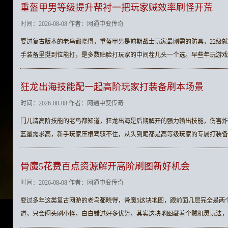
重盔甲男等级提升帮衬一把玩家贼效率刷怪开荒
时间：2026-08-08 作者：网通中变传奇
耍过复古版本的老鸟都晓得，重盔甲男是前期战士玩家最刚需的防具，22级
手装备里挺到位能打，是多数贴脸打玩家的中间茬儿头一个选。早些年玩游戏
狂龙出海技能配一起高阶玩家打装备刷本场景
时间：2026-08-08 作者：网通中变传奇
门儿清高阶技能的老鸟都知道，狂龙出海是后期解开的强力输出技能，伤害炸
蓝量需求高，新手玩家压根驾驭不住，从头到尾都是高等级玩家的专属打装备
骨魔5花费百点资源解开高阶刷图新好机会
时间：2026-08-08 作者：网通中变传奇
耍过多年这类复古网游的老鸟都晓得，骨魔5这块地图，跟前面几层完全是两
道，只会闷头刷小怪，白白错过好多优势，其实这块地图藏着个贼机灵玩法，