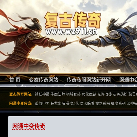
首 页
变态传奇网站
传奇私服网站新开网
网通中
变态传奇网站:
镇妖神镯
牛魔法师
铜域套装
强化魔链
允许收徒
灰色药粉
聚灵
网通中变传奇:
重盔甲男
狂龙出海
骨魔5花
魔法躲着
龙之戒指
虹魔系列
法神
网通中变传奇