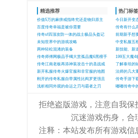
精选推荐
热门标
价值5万的麻痹戒指终究还是物归原主
今日新开变
百度传奇幸福是被你需要
虾米那么火
传奇有什么
传奇sf四顶攻防一体的战士极品头盔记
前期新手想要
忆头罕见神秘头惊艳
未知世界中的游戏攻略
中变私服五
两种轻松混淆的装备
第五根存在
新技能、新
传奇师傅网极品手镯大赏孤品魔6黑檀手
法霸主
199五大魔
镯现身攻6金镯惹眼
传奇江南老板再添神装攻击十的圣战戒
法神手镯
了解泰坦的
指即将拿下
新开私服传奇火爆官服和非官服的地图
法师的几大
宫殿长廊
刚开的传奇私服自带属性比阎罗更强且
传奇手游下载
更轻的装备的确存在很少人记得
浅析相同外观的命运之刃与霸者之刃
用还有一把
嘟嘟传奇中
拒绝盗版游戏，注意自我保
沉迷游戏伤身，合
注释：本站发布所有游戏信