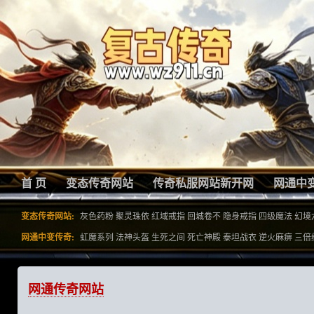
首 页
变态传奇网站
传奇私服网站新开网
网通中
变态传奇网站:
灰色药粉
聚灵珠依
红域戒指
回城卷不
隐身戒指
四级魔法
幻境
网通中变传奇:
虹魔系列
法神头盔
生死之间
死亡神殿
泰坦战衣
逆火麻痹
三倍
网通传奇网站