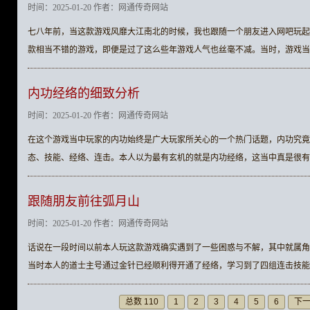
时间：2025-01-20 作者：网通传奇网站
七八年前，当这款游戏风靡大江南北的时候，我也跟随一个朋友进入网吧玩起
款相当不错的游戏，即便是过了这么些年游戏人气也丝毫不减。当时，游戏当
内功经络的细致分析
时间：2025-01-20 作者：网通传奇网站
在这个游戏当中玩家的内功始终是广大玩家所关心的一个热门话题，内功究竟
态、技能、经络、连击。本人以为最有玄机的就是内功经络，这当中真是很有
跟随朋友前往弧月山
时间：2025-01-20 作者：网通传奇网站
话说在一段时间以前本人玩这款游戏确实遇到了一些困惑与不解，其中就属角
当时本人的道士主号通过金针已经顺利得开通了经络，学习到了四组连击技能
总数 110
1
2
3
4
5
6
下