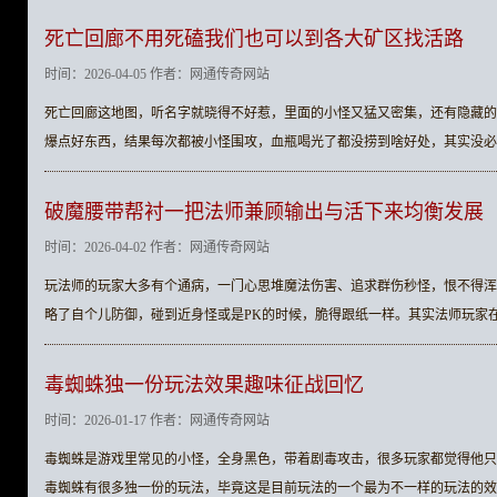
死亡回廊不用死磕我们也可以到各大矿区找活路
时间：2026-04-05 作者：网通传奇网站
死亡回廊这地图，听名字就晓得不好惹，里面的小怪又猛又密集，还有隐藏的
爆点好东西，结果每次都被小怪围攻，血瓶喝光了都没捞到啥好处，其实没必
破魔腰带帮衬一把法师兼顾输出与活下来均衡发展
时间：2026-04-02 作者：网通传奇网站
玩法师的玩家大多有个通病，一门心思堆魔法伤害、追求群伤秒怪，恨不得浑
略了自个儿防御，碰到近身怪或是PK的时候，脆得跟纸一样。其实法师玩家
毒蜘蛛独一份玩法效果趣味征战回忆
时间：2026-01-17 作者：网通传奇网站
毒蜘蛛是游戏里常见的小怪，全身黑色，带着剧毒攻击，很多玩家都觉得他只
毒蜘蛛有很多独一份的玩法，毕竟这是目前玩法的一个最为不一样的玩法的效