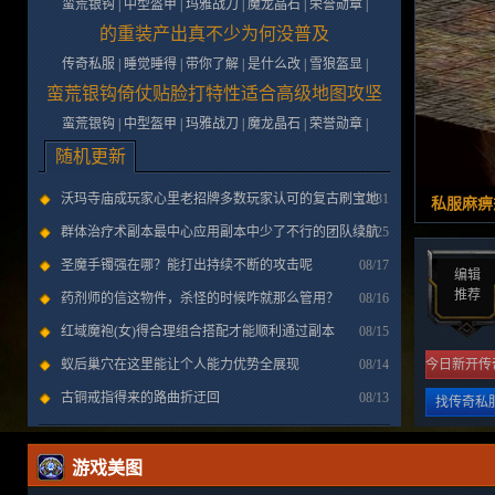
蛮荒银钩
|
中型盔甲
|
玛雅战刀
|
魔龙晶石
|
荣誉勋章
|
的重装产出真不少为何没普及
传奇私服
|
睡觉睡得
|
带你了解
|
是什么改
|
雪狼盔显
|
蛮荒银钩倚仗贴脸打特性适合高级地图攻坚
蛮荒银钩
|
中型盔甲
|
玛雅战刀
|
魔龙晶石
|
荣誉勋章
|
随机更新
沃玛寺庙成玩家心里老招牌多数玩家认可的复古刷宝地
12/31
私服麻痹
图
群体治疗术副本最中心应用副本中少了不行的团队续航
12/25
技能
圣魔手镯强在哪？能打出持续不断的攻击呢
08/17
编辑
推荐
药剂师的信这物件，杀怪的时候咋就那么管用？
08/16
红域魔袍(女)得合理组合搭配才能顺利通过副本
08/15
蚁后巢穴在这里能让个人能力优势全展现
08/14
今日新开传
古铜戒指得来的路曲折迂回
08/13
找传奇私
游戏美图