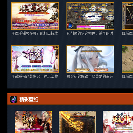
圣魔手镯强在哪？能打出持续
药剂师的信这物件，杀怪的时
红域魔
圣战戒指这装备另一种玩法藏
黄金钥匙解锁丰厚奖励的幸运
红域魔
精彩壁纸