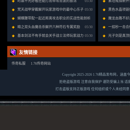
时装不光好看还能打出带攻击波的狠活
05/30
素坦戒指新开
梵天战甲穿戴解开玩家游戏中的最中心乐子
05/30
的顶用得很装
黑色水晶项链
蝴蝶腰带配一起近距离攻击职业的实战性能剖析
级
魔龙血路不好
暗之双头血魔击杀解开六种符石专属奖励
05/30
05/30
一招秒一击合
基本剑法不有手就会关乎战士法师玩家战力
05/30
的成因解读
光子剑是真顶
友情链接
传奇私服
1.76传奇网站
Copyright 2025-2026
1.76精品发布网
，涵盖
拒绝盗版游戏 注意自我保护 谨防受骗上当 适
打击盗版支持正版游戏 任何组织或个人未经同意