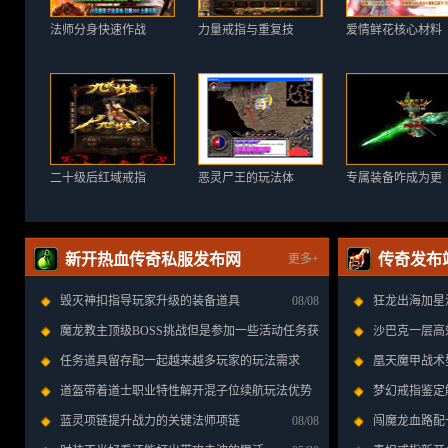
法师分身快速作战
力量戒指与重复技
爱情鲜花核心材料
二十级后红域戒指
恶灵尸王的玩法体
专属装备咋成为更
新开热血传奇私服发布网
传奇发布
更多+
毁灭神扣指导玩家升级的装备道具
08/08
狂龙出海加星
魔龙教主顶级BOSS挑战但是参加一些活动任务获
沙巴克一层高
得的奖励肯定不一样
任务道具留存配一起越来越多玩家的玩法需求
08/08
凰天魔甲战术
道盔带着道士职业特性解开混子位续航玩法优势
08/08
到人们的需求
梦幻戒指鉴定
蓝灵项链提升战力的关键法师项链
08/08
08/08
闯魔龙血路配