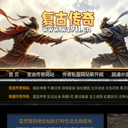
首 页
变态传奇网站
传奇私服网站新开网
网通中
变态传奇网站:
镇妖神镯
牛魔法师
铜域套装
强化魔链
允许收徒
灰色药粉
聚灵
网通中变传奇:
重盔甲男
狂龙出海
骨魔5花
魔法躲着
龙之戒指
虹魔系列
法神
蛮荒银钩倚仗贴脸打特性适合高级地