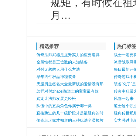
规矩，有时候在祖
月…
精选推荐
热门标
传奇法师武器是提升实力的重要道具
战士一定要
全属性都是三位数的未知装备
冰雪战歌网
对付无赖的人用什么方法
龙蛇川
每日最新开
早年四件极品神秘装备
品赤月套人
传奇游戏手
天罡男生签名大全最新版的爱情没有那
装备“化了”
么多借口
怎样对付zhaosifu道士的宝宝最有效
传奇中狂暴
购宠让法师发展更轻松
风雨一起来
队伍中的五类角色你属于哪一类
道士这个职
直接跳过的几十级阶段才是最经典的时
经典传世私
光
传奇老玩家才知道的三种玩法全员捡垃
第一个公认
实力强过电
圾组队石墓烧猪