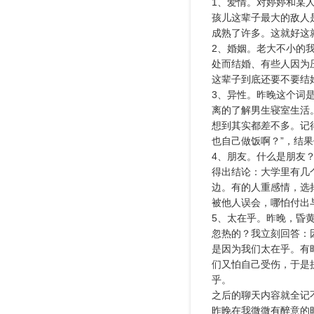
1、爱情。对婷婷和某
孩儿这辈子最大的敌人
成熟了许多。这就好这
2、婚姻。老大不小的
处而结婚、有些人因为
这辈子到底还要不要结
3、异性。昨晚这个词
离的了解男生寝室生活
想到其实都差不多。记
也自己做饭啊？”，结果
4、朋友。什么是朋友
得出结论：大学里有几
边。有的人重感情，选
被他人误会，哪怕付出
5、太在乎。昨晚，昏
忽热的？我立刻回答：
是因为我们太在乎。有
们又怕自己受伤，于是
乎。
之后的聊天内容就全记
昨晚在我微微有醉意的