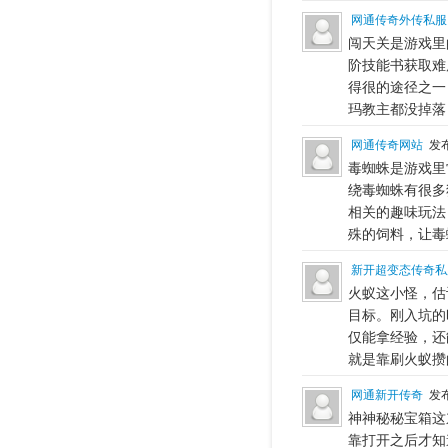
网通传奇外传私服
闯天关是游戏里
阶技能书获取难
得很的途径之一
玛教主都没掉落
网通传奇网站
发布
毒蜘蛛是游戏里
绕毒蜘蛛有很多
相关的趣味玩法
殊的饲料，让毒
新开超变态传奇私
火蚁这小怪，估
目标。刚入坑的
仅能拿经验，还
就是靠刷火蚁攒
网通新开传奇
发布
神神秘秘宝箱这
靠打开之后才知