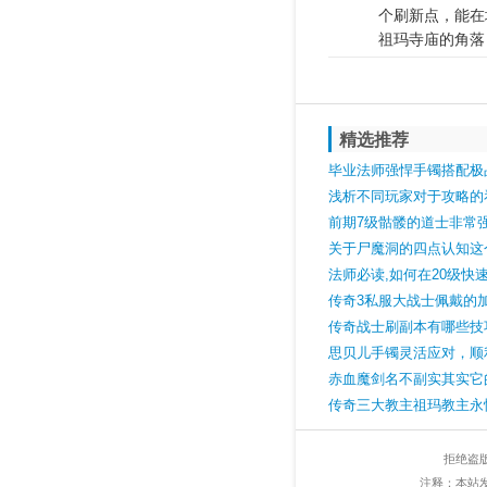
个刷新点，能在
祖玛寺庙的角落
精选推荐
毕业法师强悍手镯搭配极
浅析不同玩家对于攻略的
前期7级骷髅的道士非常
关于尸魔洞的四点认知这
不差
法师必读,如何在20级快
期
传奇3私服大战士佩戴的
大赏全是稀罕物！
传奇战士刷副本有哪些技
思贝儿手镯灵活应对，顺
赤血魔剑名不副实其实它
这里
传奇三大教主祖玛教主永
度无人能及
拒绝盗
注释：本站