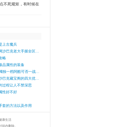
点不死规矩，有时候在
是上古魔兵
网沙巴克老大手握全区…
攻略
极品属性的装备
手镯独一档阿酷可否一战…
沙巴克藏宝阁的四大优…
的过程让人不禁深思
属性好不好
手套的方法以及作用
健康生活
时间内删除。