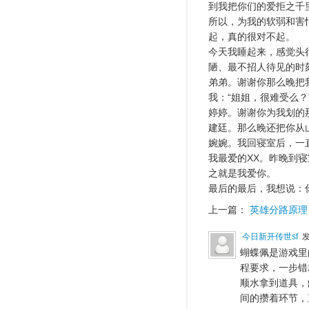
到我把你们的爱拒之千
所以，为我的软弱和害
起，真的很对不起。
今天我睡起来，感觉头
陋、最不招人待见的时
弟弟。谢谢你那么晚把
我：“姐姐，很难受么？
婷婷。谢谢你为我划的
建廷。那么晚还把你从
婉婉。我回寝室后，一
我最爱的XX。昨晚到
之就是我爱你。
最后的最后，我想说：
上一篇：
英雄分路原理
今日新开传世sf
发
蝴蝶佩是游戏里
程要求，一步错
顺水拿到道具，
间的攒着环节，