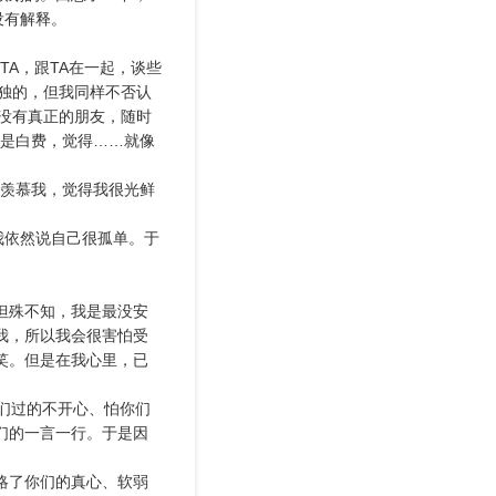
没有解释。
TA，跟TA在一起，谈些
独的，但我同样不否认
没有真正的朋友，随时
都是白费，觉得……就像
很羡慕我，觉得我很光鲜
我依然说自己很孤单。于
但殊不知，我是最没安
我，所以我会很害怕受
笑。但是在我心里，已
你们过的不开心、怕你们
们的一言一行。于是因
略了你们的真心、软弱