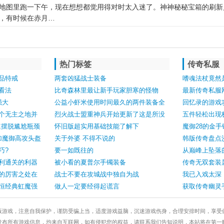
地图里跑一下午，现在想想都觉用得对时太入迷了。神神秘秘宝箱的刷新
，有时候在赤月…
热门标签
传奇私服
品特戒
两套凶猛战士装备
嗜魂法杖竟然
看法
比奇森林里最让新手玩家胆寒的怪物
最新传奇私服
强大
公益小虾米使用时间最久的两件装备全
回忆录的游戏
个无主之地并
是火爆全服的顶配！
烈火战士盟重神兵开始更新了这是所没
五件轻松出现
速摆脱尴尬瓶颈
有的！
怀旧版超实用基础技能了解下
魔御28的金
加魔御高攻头盔
关于外婆 不得不说的
韩版传奇盘点
巧?
要一如既往的
从巅峰上坠落
利通关的利器
被小看的夏普尔手镯装备
传奇无双套装
的厉害之处在
战士不要在攻城战中独自为战
我已入戏太深
恒经典虹魔强
做人一定要经得起谎言
获取传奇幽灵
版游戏，注意自我保护，谨防受骗上当，适度游戏益脑，沉迷游戏伤身，合理安排时间，享受
发布所有游戏信息，均来自互联网，如有侵犯您的权益，请联系我们告知说明，本站将在第一