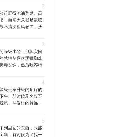
2
获得肥得流油奖励。高
书，而闯天关就是最稳
数不清次祖玛教主、沃
3
的练级小怪，但其实围
年就特别喜欢玩毒蜘蛛
捉毒蜘蛛，然后喂养特
4
等级玩家升级的顶好的
下午。那时候刷火蚁不
我第一件像样的首饰，
5
不到里面的东西，只能
宝箱，有时候为了找一