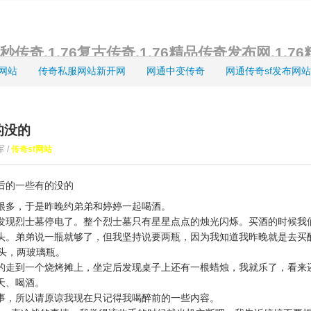
传奇,1.76复古传奇,1.76精品传奇发布网,1.7
网站
传奇私服网站新开网
网通中变传奇
网通传奇sf发布网站
的没的
军 /
传奇sf网站
后的一些有的没的
很多，于是昨晚约弟弟和婷婷一起喝酒。
发现烈士墓停电了。整个烈士墓只有星星点点的烛光闪烁。买酒的时候我
头。弟弟说一瓶就够了，但我坚持说要两瓶，因为我知道我昨晚就是去买
锅头，两玻璃瓶。
的走到一个烧烤摊上，坐定后发现桌子上还有一根蜡烛，我就乐了，看来还
天、喝酒。
事，所以请原谅我现在只记得我喝醉前的一些内容。