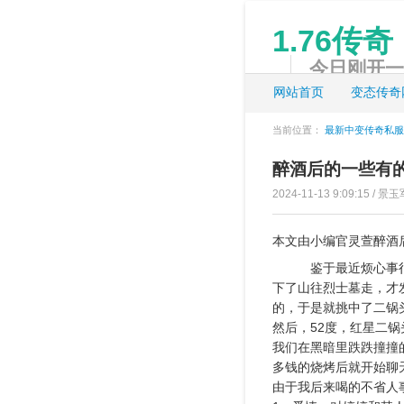
1.76传奇
今日刚开一秒
网站首页
变态传奇
当前位置：
最新中变传奇私服
醉酒后的一些有
2024-11-13 9:09:15 / 景玉
本文由小编官灵萱醉酒
鉴于最近烦心事
下了山往烈士墓走，才
的，于是就挑中了二锅
然后，52度，红星二
我们在黑暗里跌跌撞撞
多钱的烧烤后就开始聊
由于我后来喝的不省人