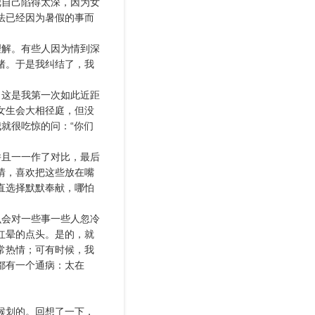
把自己陷得太深，因为女
法已经因为暑假的事而
理解。有些人因为情到深
绪。于是我纠结了，我
，这是我第一次如此近距
女生会大相径庭，但没
就很吃惊的问：“你们
并且一一作了对比，最后
情，喜欢把这些放在嘴
直选择默默奉献，哪怕
么会对一些事一些人忽冷
红晕的点头。是的，就
常热情；可有时候，我
都有一个通病：太在
候划的。回想了一下，