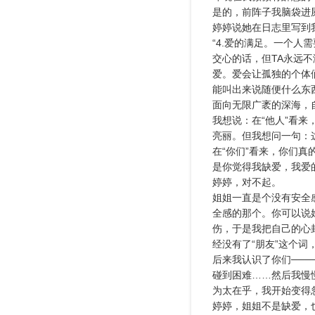
是的，前阵子我脑袋进
婷婷说她在日志里写到
“4.爱的满足。一个人
交心的话，但TA永远
爱。爱会让孤独的个体
能叫出来说随便什么东
面向无限广袤的深海，
我想说：在“他人”看
亮丽。但我想问一句：
在“你们”看来，你们
是你觉得我缺爱，我爱
婷婷，对不起。
姐姐一直是个没有安全
全感的那个。你可以说
伤，于是我把自己的心
经没有了“朋友”这个词
后来我认识了你们──
碰到困难……然后我慢
为太在乎，我开始变得
婷婷，姐姐不是缺爱，