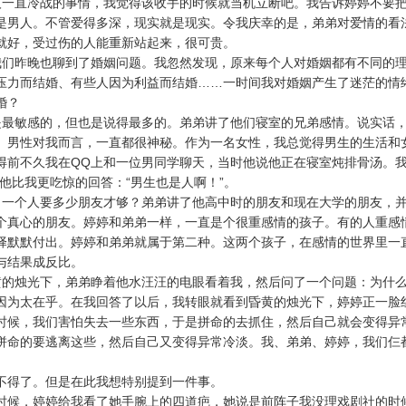
人一直冷战的事情，我觉得该收手的时候就当机立断吧。我告诉婷婷不要
是男人。不管爱得多深，现实就是现实。令我庆幸的是，弟弟对爱情的看
就好，受过伤的人能重新站起来，很可贵。
我们昨晚也聊到了婚姻问题。我忽然发现，原来每个人对婚姻都有不同的
压力而结婚、有些人因为利益而结婚……一时间我对婚姻产生了迷茫的情
婚？
是最敏感的，但也是说得最多的。弟弟讲了他们寝室的兄弟感情。说实话
。男性对我而言，一直都很神秘。作为一名女性，我总觉得男生的生活和
得前不久我在QQ上和一位男同学聊天，当时他说他正在寝室炖排骨汤。我
他比我更吃惊的回答：“男生也是人啊！”。
？一个人要多少朋友才够？弟弟讲了他高中时的朋友和现在大学的朋友，
个真心的朋友。婷婷和弟弟一样，一直是个很重感情的孩子。有的人重感
择默默付出。婷婷和弟弟就属于第二种。这两个孩子，在感情的世界里一
与结果成反比。
黄的烛光下，弟弟睁着他水汪汪的电眼看着我，然后问了一个问题：为什
因为太在乎。在我回答了以后，我转眼就看到昏黄的烛光下，婷婷正一脸
时候，我们害怕失去一些东西，于是拼命的去抓住，然后自己就会变得异
拼命的要逃离这些，然后自己又变得异常冷淡。我、弟弟、婷婷，我们仨
不得了。但是在此我想特别提到一件事。
时候，婷婷给我看了她手腕上的四道疤，她说是前阵子我没理戏剧社的时