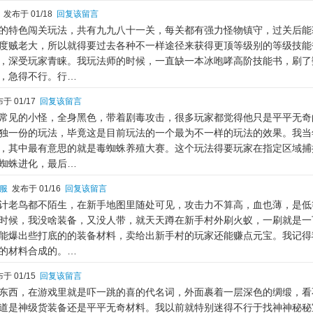
发布于 01/18
回复该留言
的特色闯关玩法，共有九九八十一关，每关都有强力怪物镇守，过关后能
度贼老大，所以就得要过去各种不一样途径来获得更顶等级别的等级技能
，深受玩家青睐。我玩法师的时候，一直缺一本冰咆哮高阶技能书，刷了
，急得不行。行…
于 01/17
回复该留言
常见的小怪，全身黑色，带着剧毒攻击，很多玩家都觉得他只是平平无奇
独一份的玩法，毕竟这是目前玩法的一个最为不一样的玩法的效果。我当
，其中最有意思的就是毒蜘蛛养殖大赛。这个玩法得要玩家在指定区域捕
蜘蛛进化，最后…
服
发布于 01/16
回复该留言
计老鸟都不陌生，在新手地图里随处可见，攻击力不算高，血也薄，是低
时候，我没啥装备，又没人带，就天天蹲在新手村外刷火蚁，一刷就是一
能爆出些打底的的装备材料，卖给出新手村的玩家还能赚点元宝。我记得
的材料合成的。…
于 01/15
回复该留言
东西，在游戏里就是吓一跳的喜的代名词，外面裹着一层深色的绸缎，看
道是神级货装备还是平平无奇材料。我以前就特别迷得不行于找神神秘秘