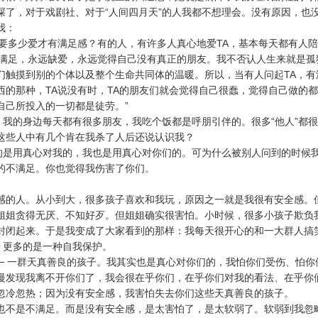
屎了，对于戏剧社、对于“人间四月天”的人我都不想理会。没有原因，也
我：
需要多少爱才有满足感？有的人，有许多人真心地爱TA，基本每天都有人陪
不满足，永远缺爱，永远觉得自己没有真正的朋友。我不否认人生来就是孤
们触摸到别的个体以及整个生命共同体的温暖。所以，当有人问起TA，有
西的那种，TA说没有时，TA的朋友们就会觉得自己很蠢，觉得自己做的
自己所投入的一切都是徒劳。”
来，我的身边每天都有很多朋友，我吃个饭都是呼朋引伴的。很多“他人”都
这些人中有几个肯在我杀了人后还说认识我？
真的是用真心对我的，我也是用真心对你们的。可为什么被别人问到的时候
的不满足。你也觉得我伤害了你们。
感的人。从小到大，很多孩子喜欢和我玩，原因之一就是我很有安全感。
姐姐贪得无厌、不知好歹。但姐姐确实很害怕。小时候，很多小孩子欺负
封闭起来。于是我变成了大家看到的那样：我每天很开心的和一大群人搞
，更多的是一种自我保护。
── 一群天真善良的孩子。我其实也是真心对你们的，我怕你们受伤、怕
慢发现我离不开你们了，我会很在乎你们，在乎你们对我的看法、在乎你
忽冷忽热；因为没有安全感，我害怕失去你们这些天真善良的孩子。
也不是不满足。而是没有安全感，是太害怕了，是太软弱了。软弱到我忽