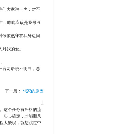
你们大家说一声：对不
生，昨晚应该是我最丑
时候依然守在我身边问
人对我的爱。
了。
一言两语说不明白，总
下一篇：
想家的原因
1
。这个任务有严格的流
一步步搞定，才能顺风
程太繁琐，就想跳过中