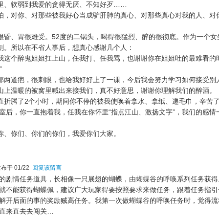
里、软弱到我爱的贪得无厌、不知好歹……
怕，对你、对那些被我好心当成驴肝肺的真心、对那些真心对我的人、对
很昏、胃很难受。52度的二锅头，喝得很猛烈、醉的很彻底。作为一个女
刻。所以在不省人事后，想真心感谢几个人：
我这个醉鬼姐姐扛上山，任我打、任我骂，也谢谢你在姐姐吐的最难看的
”
那两道疤，很刺眼，也给我好好上了一课，今后我会努力学习如何接受别
山上温暖的被窝里喊出来接我们，真不好意思，谢谢你理解我们的醉酒。
直折腾了2个小时，期间你不停的被我使唤着拿水、拿纸、递毛巾，辛苦
寝室后，你一直抱着我，任我在你怀里“指点江山、激扬文字”，我们的感情
你、你们、你们的你们，我爱你们大家。
布于 01/22
回复该留言
的剧情任务道具，长相像一只展翅的蝴蝶，由蝴蝶谷的呼唤系列任务获得
就不能获得蝴蝶佩，建议广大玩家得要按照要求来做任务，跟着任务指引
解开后面的事的奖励贼高任务。我第一次做蝴蝶谷的呼唤任务时，觉得流
直来直去去闯关…